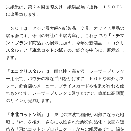
栄紙業は、第２４回国際文具・紙製品展（通称 ＩＳＯＴ）
に出展致します。
ＩＳＯＴは、アジア最大級の紙製品、文具、オフィス用品の
展示会です。今回の弊社の出展内容は、これまでの
「トチマ
ン・ブランド商品
」の展示に加え、今年の新製品「
エコクリ
スタル
」と「
東北コットン紙
」のご紹介を中心に、展示致し
ます。
「
エコクリスタル
」は、耐水性・高光沢・レーザープリンタ
ー用紙で、パウチの様な手間をかけずに、ＰＯＰや屋外ポス
ター、飲食店のメニュー、プライスカードや名刺が作れる優
れものです。レーザープリンタに通すだけで、簡単に高画質
のサインが完成します。
「
東北コットン紙
」は、東北の津波で稲作が困難になった地
域に「綿」を植え、さらに収穫された綿の商品化・販売を進
める「東北コットンプロジェクト」からの紙製品です。綿を