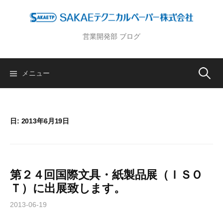
コ
ン
テ
営業開発部 ブログ
ン
ツ
へ
メニュー
検
ス
キ
索
ッ
プ
日: 2013年6月19日
:
第２４回国際文具・紙製品展（ＩＳＯ
Ｔ）に出展致します。
2013-06-19