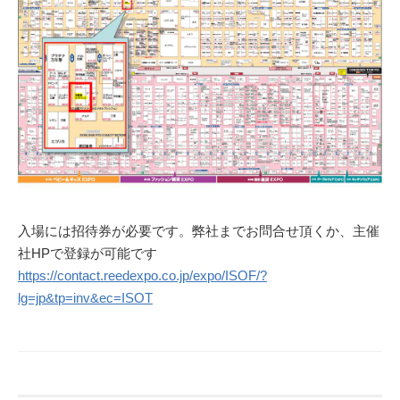
入場には招待券が必要です。弊社までお問合せ頂くか、主催
社HPで登録が可能です
https://contact.reedexpo.co.jp/expo/ISOF/?
lg=jp&tp=inv&ec=ISOT