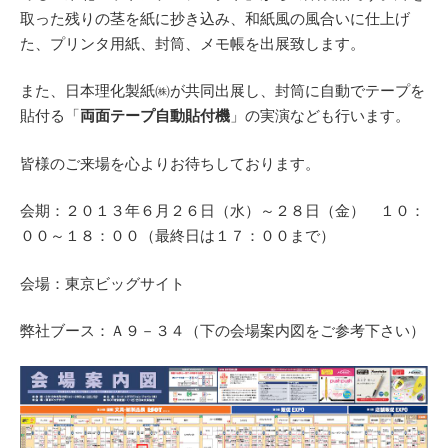
取った残りの茎を紙に抄き込み、和紙風の風合いに仕上げ
た、プリンタ用紙、封筒、メモ帳を出展致します。
また、日本理化製紙㈱が共同出展し、封筒に自動でテープを
貼付る「
両面テープ自動貼付機
」の実演なども行います。
皆様のご来場を心よりお待ちしております。
会期：２０１３年６月２６日（水）～２８日（金） １０：
００～１８：００（最終日は１７：００まで）
会場：東京ビッグサイト
弊社ブース：Ａ９－３４（下の会場案内図をご参考下さい）