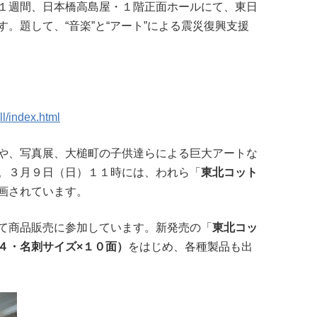
１週間、日本橋高島屋・１階正面ホールにて、東日
。題して、“音楽”と“アート”による震災復興支援
ll/index.html
や、写真展、大槌町の子供達らによる巨大アートな
。３月９日（日）１１時には、われら「
東北コット
画されています。
て商品販売に参加しています。新発売の「
東北コッ
４・名刺サイズ×１０面）
をはじめ、各種製品も出