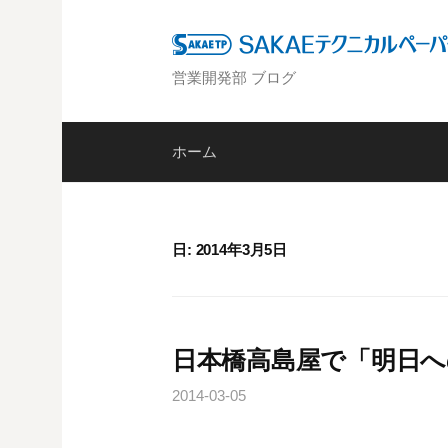
コ
ン
テ
営業開発部 ブログ
ン
ツ
へ
ホーム
ス
キ
ッ
日: 2014年3月5日
プ
日本橋高島屋で「明日
2014-03-05