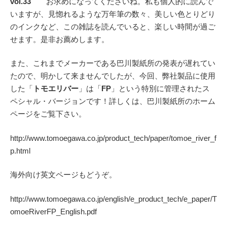
vol.33
お求めになってくださいね。私も個人的に読んで
いますが、見惚れるような万年筆の数々、美しい色とりどり
のインクなど、この雑誌を読んでいると、楽しい時間が過ご
せます。是非お薦めします。
また、これまでメーカーである巴川製紙所の発表が遅れてい
たので、明かして来ませんでしたが、今回、弊社製品に使用
した「
トモエリバー
」は「
FP
」という特別に管理されたス
ペシャル・バージョンです！詳しくは、巴川製紙所のホーム
ページをご覧下さい。
http://www.tomoegawa.co.jp/product_tech/paper/tomoe_river_f
p.html
海外向け英文ページもどうぞ。
http://www.tomoegawa.co.jp/english/e_product_tech/e_paper/T
omoeRiverFP_English.pdf