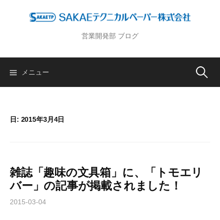
コ
ン
テ
営業開発部 ブログ
ン
ツ
へ
メニュー
検
ス
キ
索
ッ
プ
日: 2015年3月4日
:
雑誌「趣味の文具箱」に、「トモエリ
バー」の記事が掲載されました！
2015-03-04