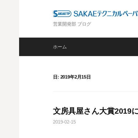
コ
ン
テ
営業開発部 ブログ
ン
ツ
へ
ホーム
ス
キ
ッ
日: 2019年2月15日
プ
文房具屋さん大賞201
2019-02-15