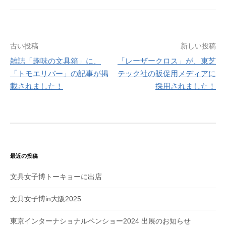
古い投稿
新しい投稿
雑誌「趣味の文具箱」に、
「レーザークロス」が、東芝
投
「トモエリバー」の記事が掲
テック社の販促用メディアに
稿
載されました！
採用されました！
ナ
ビ
ゲ
ー
最近の投稿
シ
文具女子博トーキョーに出店
ョ
ン
文具女子博in大阪2025
東京インターナショナルペンショー2024 出展のお知らせ