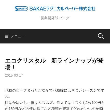
コ
ン
テ
営業開発部 ブログ
ン
ツ
へ
メニュー
検
ス
キ
索
ッ
プ
エコクリスタル 新ラインナップが登
:
場！
2015-03-17
花粉のピークまっただなかで花粉症にはきついシーズンです
ね。
目はかゆいし、鼻はムズムズ。最近ではマスクも1枚100円と
か150円などの使い捨てなど種類が豊富でどれがいいのか悩